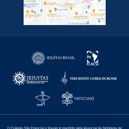
O Colégio São Francisco Xavier é mantido pela Associação Nóbrega de