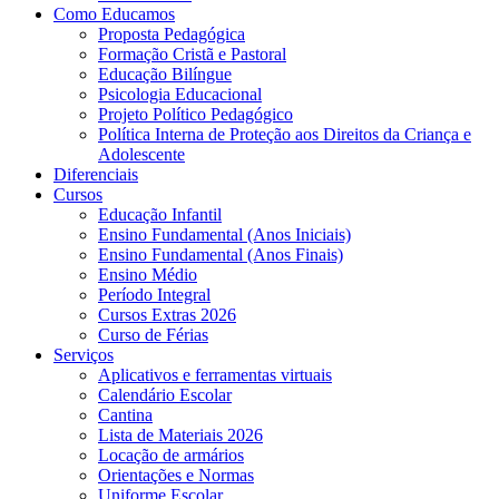
Como Educamos
Proposta Pedagógica
Formação Cristã e Pastoral
Educação Bilíngue
Psicologia Educacional
Projeto Político Pedagógico
Política Interna de Proteção aos Direitos da Criança e
Adolescente
Diferenciais
Cursos
Educação Infantil
Ensino Fundamental (Anos Iniciais)
Ensino Fundamental (Anos Finais)
Ensino Médio
Período Integral
Cursos Extras 2026
Curso de Férias
Serviços
Aplicativos e ferramentas virtuais
Calendário Escolar
Cantina
Lista de Materiais 2026
Locação de armários
Orientações e Normas
Uniforme Escolar