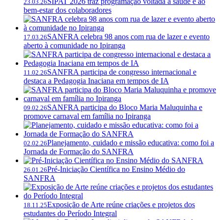
SIPAT 2026 traz programação voltada à saúde e ao
23.03.26
bem-estar dos colaboradores
SANFRA celebra 98 anos com rua de lazer e evento
17.03.26
aberto à comunidade no Ipiranga
SANFRA participa de congresso internacional e
11.02.26
destaca a Pedagogia Inaciana em tempos de IA
SANFRA participa do Bloco Maria Maluquinha e
09.02.26
promove carnaval em família no Ipiranga
Planejamento, cuidado e missão educativa: como foi a
02.02.26
Jornada de Formação do SANFRA
Pré-Iniciação Científica no Ensino Médio do
26.01.26
SANFRA
Exposição de Arte reúne criações e projetos dos
18.11.25
estudantes do Período Integral