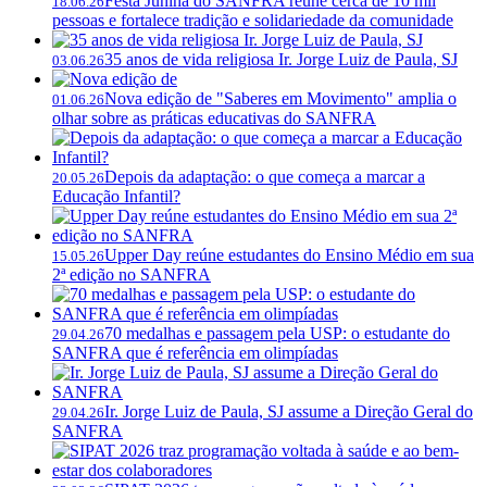
Festa Junina do SANFRA reúne cerca de 10 mil
18.06.26
pessoas e fortalece tradição e solidariedade da comunidade
35 anos de vida religiosa Ir. Jorge Luiz de Paula, SJ
03.06.26
Nova edição de "Saberes em Movimento" amplia o
01.06.26
olhar sobre as práticas educativas do SANFRA
Depois da adaptação: o que começa a marcar a
20.05.26
Educação Infantil?
Upper Day reúne estudantes do Ensino Médio em sua
15.05.26
2ª edição no SANFRA
70 medalhas e passagem pela USP: o estudante do
29.04.26
SANFRA que é referência em olimpíadas
Ir. Jorge Luiz de Paula, SJ assume a Direção Geral do
29.04.26
SANFRA