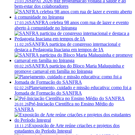
SIPAT 2026 traz programação voltada à saúde e ao
23.03.26
bem-estar dos colaboradores
SANFRA celebra 98 anos com rua de lazer e evento
17.03.26
aberto à comunidade no Ipiranga
SANFRA participa de congresso internacional e
11.02.26
destaca a Pedagogia Inaciana em tempos de IA
SANFRA participa do Bloco Maria Maluquinha e
09.02.26
promove carnaval em família no Ipiranga
Planejamento, cuidado e missão educativa: como foi a
02.02.26
Jornada de Formação do SANFRA
Pré-Iniciação Científica no Ensino Médio do
26.01.26
SANFRA
Exposição de Arte reúne criações e projetos dos
18.11.25
estudantes do Período Integral