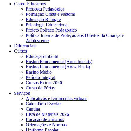
Como Educamos
Proposta Pedagógica
Formação Cristã e Pastoral
Educação Bilíngue
Psicologia Educacional
Projeto Político Pedagógico
Política Interna de Proteção aos Direitos da Criança e
Adolescente
Diferenciais
Cursos
Educação Infantil
Ensino Fundamental (Anos Iniciais)
Ensino Fundamental (Anos Finais)
Ensino Médio
Período Integral
Cursos Extras 2026
Curso de Férias
Serviços
Aplicativos e ferramentas virtuais
Calendário Escolar
Cantina
Lista de Materiais 2026
Locação de armários
Orientações e Normas
Uniforme Escolar