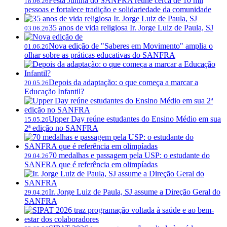
Festa Junina do SANFRA reúne cerca de 10 mil
18.06.26
pessoas e fortalece tradição e solidariedade da comunidade
35 anos de vida religiosa Ir. Jorge Luiz de Paula, SJ
03.06.26
Nova edição de "Saberes em Movimento" amplia o
01.06.26
olhar sobre as práticas educativas do SANFRA
Depois da adaptação: o que começa a marcar a
20.05.26
Educação Infantil?
Upper Day reúne estudantes do Ensino Médio em sua
15.05.26
2ª edição no SANFRA
70 medalhas e passagem pela USP: o estudante do
29.04.26
SANFRA que é referência em olimpíadas
Ir. Jorge Luiz de Paula, SJ assume a Direção Geral do
29.04.26
SANFRA