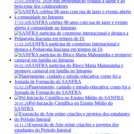
SIPAT 2026 traz programação voltada à saúde e ao
23.03.26
bem-estar dos colaboradores
SANFRA celebra 98 anos com rua de lazer e evento
17.03.26
aberto à comunidade no Ipiranga
SANFRA participa de congresso internacional e
11.02.26
destaca a Pedagogia Inaciana em tempos de IA
SANFRA participa do Bloco Maria Maluquinha e
09.02.26
promove carnaval em família no Ipiranga
Planejamento, cuidado e missão educativa: como foi a
02.02.26
Jornada de Formação do SANFRA
Pré-Iniciação Científica no Ensino Médio do
26.01.26
SANFRA
Exposição de Arte reúne criações e projetos dos
18.11.25
estudantes do Período Integral