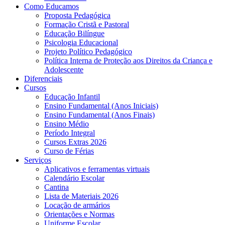
Como Educamos
Proposta Pedagógica
Formação Cristã e Pastoral
Educação Bilíngue
Psicologia Educacional
Projeto Político Pedagógico
Política Interna de Proteção aos Direitos da Criança e
Adolescente
Diferenciais
Cursos
Educação Infantil
Ensino Fundamental (Anos Iniciais)
Ensino Fundamental (Anos Finais)
Ensino Médio
Período Integral
Cursos Extras 2026
Curso de Férias
Serviços
Aplicativos e ferramentas virtuais
Calendário Escolar
Cantina
Lista de Materiais 2026
Locação de armários
Orientações e Normas
Uniforme Escolar