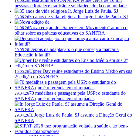
Festa Junina do SANFRA reúne cerca de 10 mil
18.06.26
pessoas e fortalece tradição e solidariedade da comunidade
35 anos de vida religiosa Ir. Jorge Luiz de Paula, SJ
03.06.26
Nova edição de "Saberes em Movimento" amplia o
01.06.26
olhar sobre as práticas educativas do SANFRA
Depois da adaptação: o que começa a marcar a
20.05.26
Educação Infantil?
Upper Day reúne estudantes do Ensino Médio em sua
15.05.26
2ª edição no SANFRA
70 medalhas e passagem pela USP: o estudante do
29.04.26
SANFRA que é referência em olimpíadas
Ir. Jorge Luiz de Paula, SJ assume a Direção Geral do
29.04.26
SANFRA