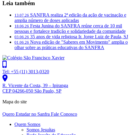
Leia também
SANFRA realiza 2ª edição da ação de vacinação e
13.07.26
amplia número de doses aplicadas
Festa Junina do SANFRA reúne cerca de 10 mil
18.06.26
pessoas e fortalece tradição e solidariedade da comunidade
35 anos de vida religiosa Ir. Jorge Luiz de Paula, SJ
03.06.26
Nova edição de "Saberes em Movimento" amplia o
01.06.26
olhar sobre as práticas educativas do SANFRA
Tel: +55 (11) 3013-0320
R. Vicente da Costa, 39 – Ipiranga
CEP 04266-050 São Paulo, SP
Mapa do site
Quero Estudar no Sanfra
Fale Conosco
Quem Somos
Somos Jesuítas