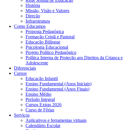
Rede Jesuíta de Educação
História
Missão, Visão e Valores
Direção
Infraestrutura
Como Educamos
Proposta Pedagógica
Formação Cristã e Pastoral
Educação Bilíngue
Psicologia Educacional
Projeto Político Pedagógico
Política Interna de Proteção aos Direitos da Criança e
Adolescente
Diferenciais
Cursos
Educação Infantil
Ensino Fundamental (Anos Iniciais)
Ensino Fundamental (Anos Finais)
Ensino Médio
Período Integral
Cursos Extras 2026
Curso de Férias
Serviços
Aplicativos e ferramentas virtuais
Calendário Escolar