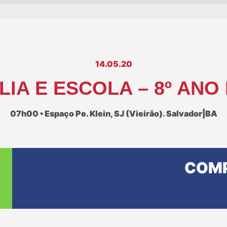
14.05.20
IA E ESCOLA – 8º ANO
07h00 • Espaço Pe. Klein, SJ (Vieirão). Salvador|BA
COMP