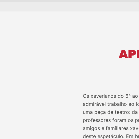
AP
Os xaverianos do 6º ao 
admirável trabalho ao l
uma peça de teatro: da 
professores foram os p
amigos e familiares xa
deste espetáculo. Em b