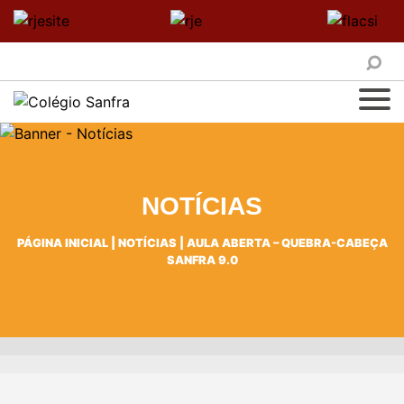
NOTÍCIAS
PÁGINA INICIAL
|
NOTÍCIAS
|
AULA ABERTA – QUEBRA-CABEÇA
SANFRA 9.0