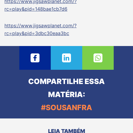
https://www.jigsawplanet.com/?
rc=play&pid=148bae1cb7d6
https://www.jigsawplanet.com/?
rc=play&pid=3dbc30eaa3bc
COMPARTILHE ESSA
MATÉRIA:
#SOUSANFRA
LEIA TAMBÉM