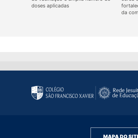
doses aplicadas
fortale
da com
MAPA DO SIT