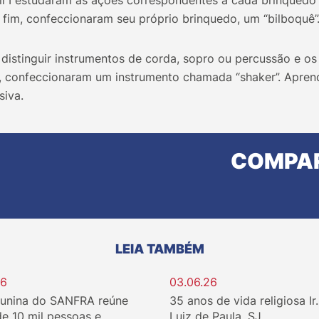
il I estudaram as ações correspondentes a cada brinquedo 
r fim, confeccionaram seu próprio brinquedo, um “bilboquê”
eu distinguir instrumentos de corda, sopro ou percussão e os
l, confeccionaram um instrumento chamada “shaker”. Apren
siva.
COMPAR
LEIA TAMBÉM
26
03.06.26
Junina do SANFRA reúne
35 anos de vida religiosa Ir
de 10 mil pessoas e
Luiz de Paula, SJ