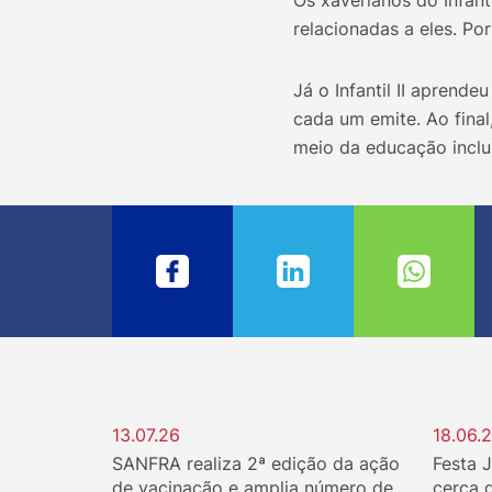
Os xaverianos do Infant
relacionadas a eles. Po
Já o Infantil II aprend
cada um emite. Ao fina
meio da educação inclu
13.07.26
18.06.
SANFRA realiza 2ª edição da ação
Festa 
de vacinação e amplia número de
cerca 