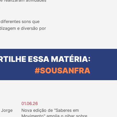
e realizaram atividades
.
 diferentes sons que
dizagem e diversão por
TILHE ESSA MATÉRIA:
#SOUSANFRA
01.06.26
. Jorge
Nova edição de "Saberes em
Movimento" amplia o olhar sobre