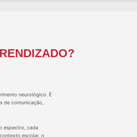
PRENDIZADO?
vimento neurológico. É
as de comunicação,
o espectro, cada
contexto escolar, o