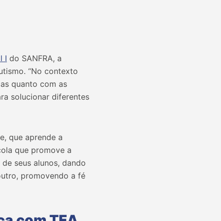
 I
do SANFRA, a
utismo. “No contexto
cas quanto com as
ra solucionar diferentes
e, que aprende a
cola que promove a
o de seus alunos, dando
 outro, promovendo a fé
nça com TEA