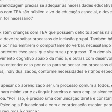
prendizagem precisa se adequar às necessidades educativa
as com TEA são público-alvo da educação especial, e deve
 for necessário.”
xistem crianças com TEA que possuem déficits apenas na á
la deve trabalhar processos de inclusão grupal. Também há
a por não emitirem o comportamento verbal, necessitando 
contextos escolares, que visem seu progresso. “Em demais 
imento cognitivo abaixo da média, e outras com desenvol
iso entender caso por caso para se pensar em processos d
, individualizados, conforme necessidades e ritmos especí
, apesar do aprendizado ser um processo comum a todos, 
 para minimizar e extinguir barreiras e para ampliar alca
oa. “Por isso, é preciso uma comunicação direta e constant
 Psicologia Educacional e com a coordenação escolar, para 
 recursos à criança.”