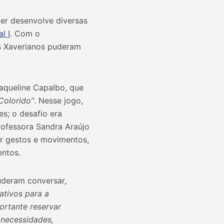
er desenvolve diversas
l I
. Com o
os Xaverianos puderam
aqueline Capalbo, que
Colorido”
. Nesse jogo,
es; o desafio era
professora Sandra Araújo
ar gestos e movimentos,
entos.
puderam conversar,
ativos para a
ortante reservar
 necessidades,