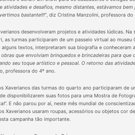
 de atividades e desafios, mesmo distantes, estávamos bem
ertimos bastante!!!”
, diz Cristina Manzolini, professora do
averianos desenvolveram projetos e atividades lúdicas. N
ri, as turmas participaram de um passeio virtual ao museu C
m alguns textos, interpretaram sua biografia e conheceram
obras que envolviam brinquedos e brincadeiras para que
dando seu toque artístico e pessoal. O retorno das atividade
o, professora do 4º ano.
s Xaverianos das turmas do quarto ano participaram de u
 de disponibilizarem suas fotos para uma Mostra de Fotogr
a!”. E não parou por aí, neste mês mundial de conscientiz
os Xaverianos usaram roupas, acessórios ou objetos cor de
esta campanha tão importante.