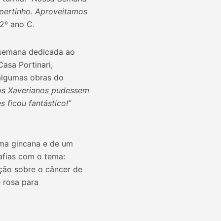
 pertinho. Aproveitamos
 2º ano C.
a semana dedicada ao
asa Portinari,
 algumas obras do
 os Xaverianos pudessem
s ficou fantástico!”
ma gincana e de um
afias com o tema:
ação sobre o câncer de
 rosa para