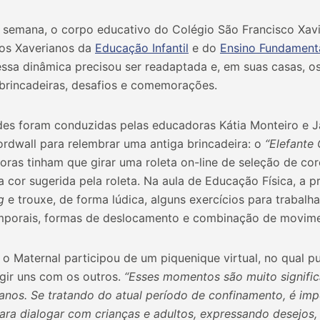
a semana, o corpo educativo do Colégio São Francisco Xavi
 os Xaverianos da
Educação Infantil
e do
Ensino Fundamenta
 essa dinâmica precisou ser readaptada e, em suas casas, 
 brincadeiras, desafios e comemorações.
ades foram conduzidas pelas educadoras Kátia Monteiro e J
rdwall para relembrar uma antiga brincadeira: o
“Elefante 
oras tinham que girar uma roleta on-line de seleção de cor
 cor sugerida pela roleta. Na aula de Educação Física, a 
g
e trouxe, de forma lúdica, alguns exercícios para trabalh
emporais, formas de deslocamento e combinação de movim
, o Maternal participou de um piquenique virtual, no qual 
ragir uns com os outros.
“Esses momentos são muito signific
anos. Se tratando do atual período de confinamento, é imp
a dialogar com crianças e adultos, expressando desejos,