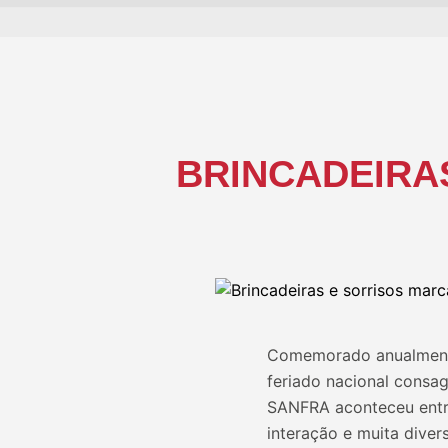
BRINCADEIRA
Comemorado anualmente 
feriado nacional consa
SANFRA aconteceu entre
interação e muita diver