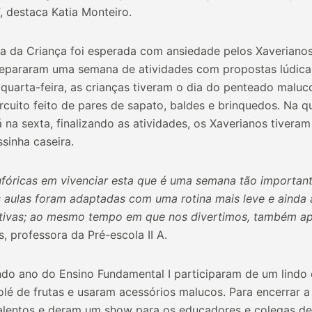
, destaca Katia Monteiro.
a da Criança foi esperada com ansiedade pelos Xaveriano
repararam uma semana de atividades com propostas lúdicas
quarta-feira, as crianças tiveram o dia do penteado maluc
uito feito de pares de sapato, baldes e brinquedos. Na qui
á na sexta, finalizando as atividades, os Xaverianos tivera
sinha caseira.
ufóricas em vivenciar esta que é uma semana tão important
s aulas foram adaptadas com uma rotina mais leve e ainda 
cativas; ao mesmo tempo em que nos divertimos, também a
, professora da Pré-escola II A.
o ano do Ensino Fundamental I participaram de um lindo de
olé de frutas e usaram acessórios malucos. Para encerrar
alentos e deram um show para os educadores e colegas d