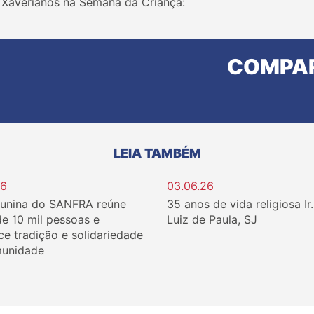
 Xaverianos na Semana da Criança:
COMPAR
LEIA TAMBÉM
26
03.06.26
Junina do SANFRA reúne
35 anos de vida religiosa Ir
de 10 mil pessoas e
Luiz de Paula, SJ
ce tradição e solidariedade
unidade