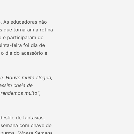
s. As educadoras não
 que tornaram a rotina
o e participaram de
nta-feira foi dia de
m o dia do acessório e
e. Houve muita alegria,
assim cheia de
prendemos muito”
,
sfile de fantasias,
 a semana com chave de
e turma.
“Nossa Semana