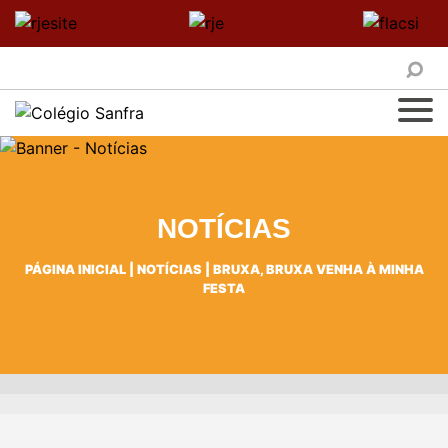
NOTÍCIAS
PÁGINA INICIAL
|
NOTÍCIAS
|
BRUXA, BRUXA VENHA À MINHA
FESTA