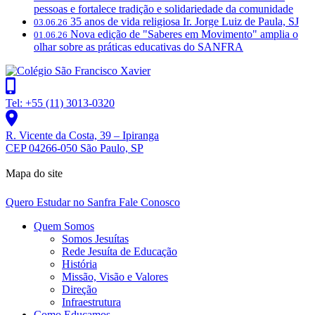
pessoas e fortalece tradição e solidariedade da comunidade
35 anos de vida religiosa Ir. Jorge Luiz de Paula, SJ
03.06.26
Nova edição de "Saberes em Movimento" amplia o
01.06.26
olhar sobre as práticas educativas do SANFRA
Tel: +55 (11) 3013-0320
R. Vicente da Costa, 39 – Ipiranga
CEP 04266-050 São Paulo, SP
Mapa do site
Quero Estudar no Sanfra
Fale Conosco
Quem Somos
Somos Jesuítas
Rede Jesuíta de Educação
História
Missão, Visão e Valores
Direção
Infraestrutura
Como Educamos