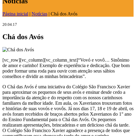
Notícias
Página inicial
|
Notícias
|
Chá dos Avós
20.04.17
Chá dos Avós
[vc_row][vc_column][vc_column_text]“Vovó e vovô… Sinônimo
de amor e carinho! Exemplo de experiência e dedicação. Que bom
poder formar uma roda para ouvir com atenção seus sábios
conselhos e dividir as minhas brincadeiras”.
O Chá das Avós é uma iniciativa do Colégio São Francisco Xavier
para aproximar os pequenos de seus avós e ensinar desde cedo a
importância da atenção e do respeito com os nossos carinhosos
familiares da melhor idade. Em aula, os Xaverianos trouxeram fotos
e histórias de suas vovós e vovôs. Já nos dias 17, 18 e 19 de abril, os
avós foram recebidos de braços abertos pelos Xaverianos do 1° ano
do Ensino Fundamental para o Chá das Avós. Os pequenos
realizaram apresentações, brincadeiras e um delicioso chá da tarde.
O Colégio São Francisco Xavier agradece a presença de todos que
compartilharam essa abençoada tarde de amor e carinho.