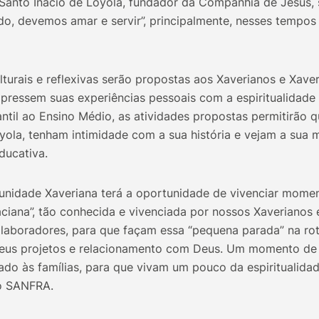
 Santo Inácio de Loyola, fundador da Companhia de Jesus, 
o, devemos amar e servir”, principalmente, nesses tempos 
culturais e reflexivas serão propostas aos Xaverianos e Xave
pressem suas experiências pessoais com a espiritualidade 
antil ao Ensino Médio, as atividades propostas permitirão
oyola, tenham intimidade com a sua história e vejam a sua 
ducativa.
unidade Xaveriana terá a oportunidade de vivenciar mome
ciana”, tão conhecida e vivenciada por nossos Xaverianos 
olaboradores, para que façam essa “pequena parada” na ro
 seus projetos e relacionamento com Deus. Um momento de
do às famílias, para que vivam um pouco da espiritualidad
o SANFRA.