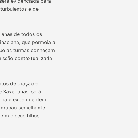
será evidenciada para
turbulentos e de
rianas de todos os
inaciana, que permeia a
 que as turmas conheçam
missão contextualizada
ntos de oração e
e Xaverianas, será
tina e experimentem
 oração semelhante
e que seus filhos