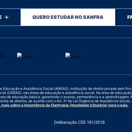
E
QUERO ESTUDAR NO SANFRA
F
ucação e Assistência Social (ANEAS), instituição de direito privado sem fins luc
ocial (CEBAS), nas áreas de educação e assistência social. Na área de educaçã
veis de educação básica, garantindo o acesso, permanência e a aprendizagem. N
antia de direitos, de acordo com o Art. 3º da Lei Orgânica de Assistência Socia
 mais sobre a importância da filantropia (imunidade tributária) para o país.
Deliberação CEE 161/2018