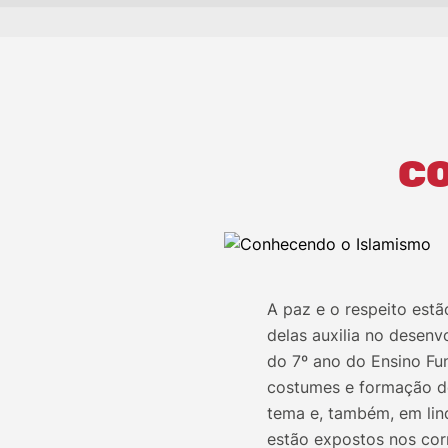
CO
A paz e o respeito est
delas auxilia no desenv
do 7º ano do Ensino Fu
costumes e formação de
tema e, também, em lind
estão expostos nos cor