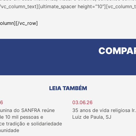
/vc_column_text][ultimate_spacer height=”10″][vc_column_t
column][/vc_row]
COMPAR
LEIA TAMBÉM
26
03.06.26
Junina do SANFRA reúne
35 anos de vida religiosa Ir
de 10 mil pessoas e
Luiz de Paula, SJ
ce tradição e solidariedade
unidade