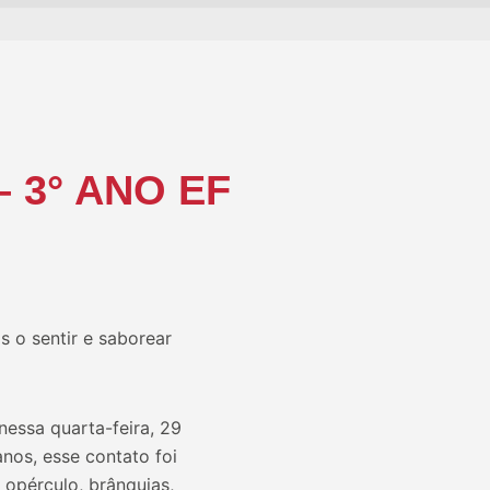
3° ANO EF
 o sentir e saborear
essa quarta-feira, 29
nos, esse contato foi
 opérculo, brânquias,