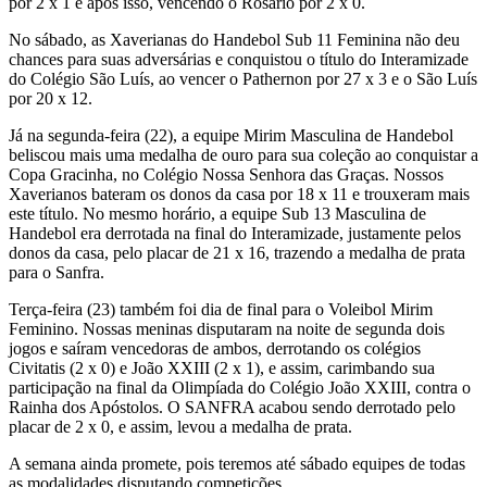
por 2 x 1 e após isso, vencendo o Rosário por 2 x 0.
No sábado, as Xaverianas do Handebol Sub 11 Feminina não deu
chances para suas adversárias e conquistou o título do Interamizade
do Colégio São Luís, ao vencer o Pathernon por 27 x 3 e o São Luís
por 20 x 12.
Já na segunda-feira (22), a equipe Mirim Masculina de Handebol
beliscou mais uma medalha de ouro para sua coleção ao conquistar a
Copa Gracinha, no Colégio Nossa Senhora das Graças. Nossos
Xaverianos bateram os donos da casa por 18 x 11 e trouxeram mais
este título. No mesmo horário, a equipe Sub 13 Masculina de
Handebol era derrotada na final do Interamizade, justamente pelos
donos da casa, pelo placar de 21 x 16, trazendo a medalha de prata
para o Sanfra.
Terça-feira (23) também foi dia de final para o Voleibol Mirim
Feminino. Nossas meninas disputaram na noite de segunda dois
jogos e saíram vencedoras de ambos, derrotando os colégios
Civitatis (2 x 0) e João XXIII (2 x 1), e assim, carimbando sua
participação na final da Olimpíada do Colégio João XXIII, contra o
Rainha dos Apóstolos. O SANFRA acabou sendo derrotado pelo
placar de 2 x 0, e assim, levou a medalha de prata.
A semana ainda promete, pois teremos até sábado equipes de todas
as modalidades disputando competições.