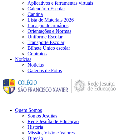
Aplicativos e ferramentas virtuais
Calendário Escolar
Cantina
Lista de Materiais 2026
Locação de armários
Orientações e Normas
Uniforme Escolar
Transporte Escolar
Bilhete Único escolar
Contratos
Notícias
Notícias
Galerias de Fotos
Quem Somos
Somos Jesuítas
Rede Jesuíta de Educação
História
Missão, Visão e Valores
Direção