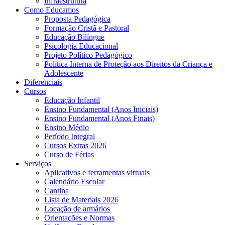
Infraestrutura
Como Educamos
Proposta Pedagógica
Formação Cristã e Pastoral
Educação Bilíngue
Psicologia Educacional
Projeto Político Pedagógico
Política Interna de Proteção aos Direitos da Criança e
Adolescente
Diferenciais
Cursos
Educação Infantil
Ensino Fundamental (Anos Iniciais)
Ensino Fundamental (Anos Finais)
Ensino Médio
Período Integral
Cursos Extras 2026
Curso de Férias
Serviços
Aplicativos e ferramentas virtuais
Calendário Escolar
Cantina
Lista de Materiais 2026
Locação de armários
Orientações e Normas