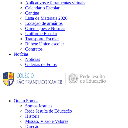
Aplicativos e ferramentas virtuais
Calendário Escolar
Cantina
Lista de Materiais 2026
Locação de armários
Orientações e Normas
Uniforme Escolar
Transporte Escolar
Bilhete Único escolar
Contratos
Notícias
Notícias
Galerias de Fotos
Quem Somos
Somos Jesuítas
Rede Jesuíta de Educação
História
Missão, Visão e Valores
Direção