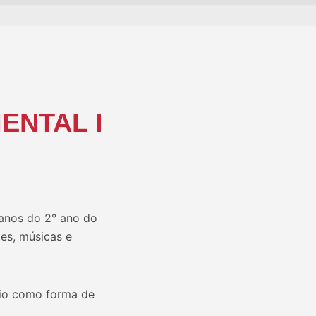
ENTAL I
anos do 2° ano do
es, músicas e
gio como forma de