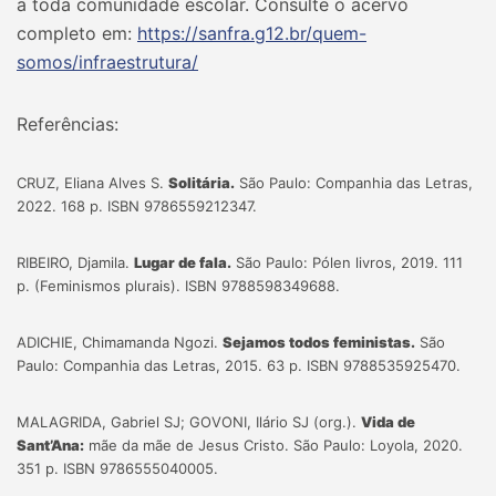
a toda comunidade escolar. Consulte o acervo
completo em:
https://sanfra.g12.br/quem-
somos/infraestrutura/
Referências:
CRUZ, Eliana Alves S.
Solitária.
São Paulo: Companhia das Letras,
2022. 168 p. ISBN 9786559212347.
RIBEIRO, Djamila.
Lugar de fala.
São Paulo: Pólen livros, 2019. 111
p. (Feminismos plurais). ISBN 9788598349688.
ADICHIE, Chimamanda Ngozi.
Sejamos todos feministas.
São
Paulo: Companhia das Letras, 2015. 63 p. ISBN 9788535925470.
MALAGRIDA, Gabriel SJ; GOVONI, Ilário SJ (org.).
Vida de
Sant’Ana:
mãe da mãe de Jesus Cristo. São Paulo: Loyola, 2020.
351 p. ISBN 9786555040005.