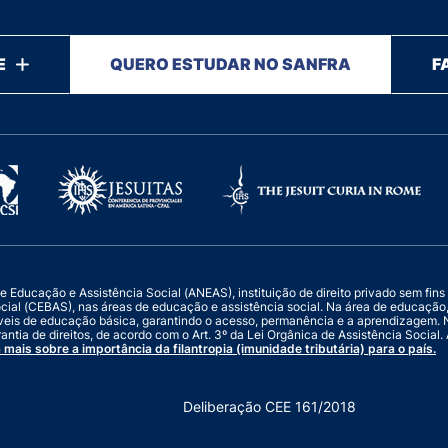
E
QUERO ESTUDAR NO SANFRA
F
ucação e Assistência Social (ANEAS), instituição de direito privado sem fins luc
ocial (CEBAS), nas áreas de educação e assistência social. Na área de educaçã
veis de educação básica, garantindo o acesso, permanência e a aprendizagem. N
antia de direitos, de acordo com o Art. 3º da Lei Orgânica de Assistência Socia
 mais sobre a importância da filantropia (imunidade tributária) para o país.
Deliberação CEE 161/2018