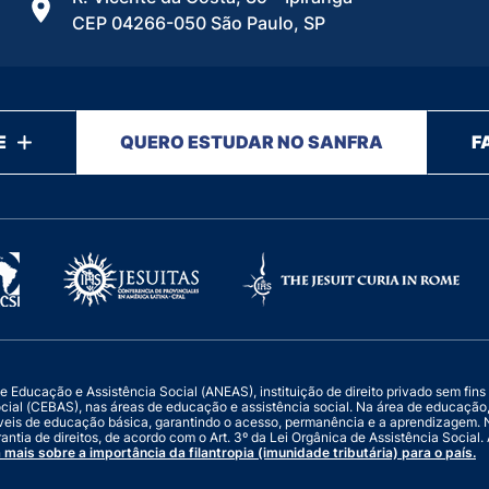
CEP 04266-050 São Paulo, SP
E
QUERO ESTUDAR NO SANFRA
F
ucação e Assistência Social (ANEAS), instituição de direito privado sem fins luc
ocial (CEBAS), nas áreas de educação e assistência social. Na área de educaçã
veis de educação básica, garantindo o acesso, permanência e a aprendizagem. N
antia de direitos, de acordo com o Art. 3º da Lei Orgânica de Assistência Socia
 mais sobre a importância da filantropia (imunidade tributária) para o país.