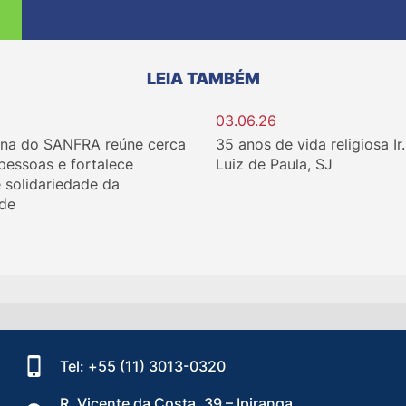
LEIA TAMBÉM
03.06.26
ina do SANFRA reúne cerca
35 anos de vida religiosa Ir
 pessoas e fortalece
Luiz de Paula, SJ
e solidariedade da
de
Tel: +55 (11) 3013-0320
R. Vicente da Costa, 39 – Ipiranga