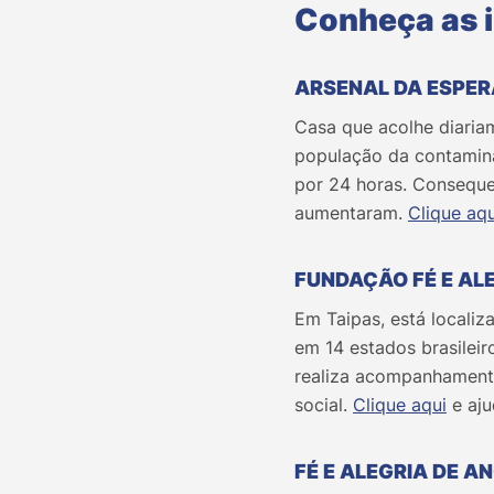
Conheça as i
ARSENAL DA ESPE
Casa que acolhe diaria
população da contamina
por 24 horas. Conseque
aumentaram.
Clique aqu
FUNDAÇÃO FÉ E ALE
Em Taipas, está localiz
em 14 estados brasilei
realiza acompanhamento
social.
Clique aqui
e aju
FÉ E ALEGRIA DE A