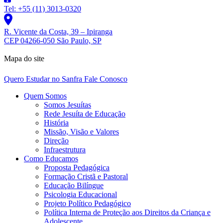
Tel: +55 (11) 3013-0320
R. Vicente da Costa, 39 – Ipiranga
CEP 04266-050 São Paulo, SP
Mapa do site
Quero Estudar no Sanfra
Fale Conosco
Quem Somos
Somos Jesuítas
Rede Jesuíta de Educação
História
Missão, Visão e Valores
Direção
Infraestrutura
Como Educamos
Proposta Pedagógica
Formação Cristã e Pastoral
Educação Bilíngue
Psicologia Educacional
Projeto Político Pedagógico
Política Interna de Proteção aos Direitos da Criança e
Adolescente