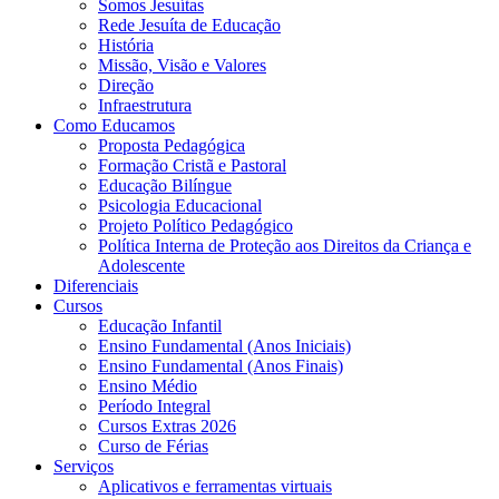
Somos Jesuítas
Rede Jesuíta de Educação
História
Missão, Visão e Valores
Direção
Infraestrutura
Como Educamos
Proposta Pedagógica
Formação Cristã e Pastoral
Educação Bilíngue
Psicologia Educacional
Projeto Político Pedagógico
Política Interna de Proteção aos Direitos da Criança e
Adolescente
Diferenciais
Cursos
Educação Infantil
Ensino Fundamental (Anos Iniciais)
Ensino Fundamental (Anos Finais)
Ensino Médio
Período Integral
Cursos Extras 2026
Curso de Férias
Serviços
Aplicativos e ferramentas virtuais