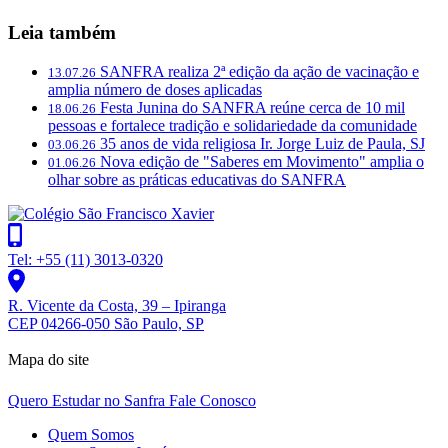
Leia também
SANFRA realiza 2ª edição da ação de vacinação e
13.07.26
amplia número de doses aplicadas
Festa Junina do SANFRA reúne cerca de 10 mil
18.06.26
pessoas e fortalece tradição e solidariedade da comunidade
35 anos de vida religiosa Ir. Jorge Luiz de Paula, SJ
03.06.26
Nova edição de "Saberes em Movimento" amplia o
01.06.26
olhar sobre as práticas educativas do SANFRA
Tel: +55 (11) 3013-0320
R. Vicente da Costa, 39 – Ipiranga
CEP 04266-050 São Paulo, SP
Mapa do site
Quero Estudar no Sanfra
Fale Conosco
Quem Somos