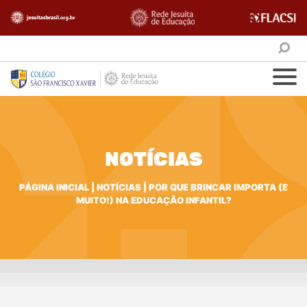
NOTÍCIAS
PÁGINA INICIAL
|
NOTÍCIAS
|
POR QUE BRINCAR IMPORTA (E
MUITO!) NA EDUCAÇÃO INFANTIL?