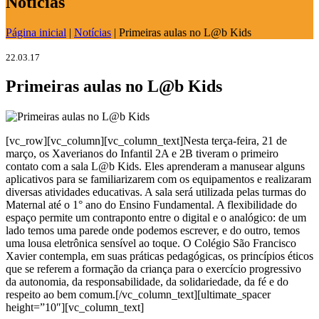
Notícias
Página inicial
|
Notícias
|
Primeiras aulas no L@b Kids
22.03.17
Primeiras aulas no L@b Kids
[vc_row][vc_column][vc_column_text]Nesta terça-feira, 21 de
março, os Xaverianos do Infantil 2A e 2B tiveram o primeiro
contato com a sala L@b Kids. Eles aprenderam a manusear alguns
aplicativos para se familiarizarem com os equipamentos e realizaram
diversas atividades educativas. A sala será utilizada pelas turmas do
Maternal até o 1° ano do Ensino Fundamental. A flexibilidade do
espaço permite um contraponto entre o digital e o analógico: de um
lado temos uma parede onde podemos escrever, e do outro, temos
uma lousa eletrônica sensível ao toque. O Colégio São Francisco
Xavier contempla, em suas práticas pedagógicas, os princípios éticos
que se referem a formação da criança para o exercício progressivo
da autonomia, da responsabilidade, da solidariedade, da fé e do
respeito ao bem comum.[/vc_column_text][ultimate_spacer
height=”10″][vc_column_text]