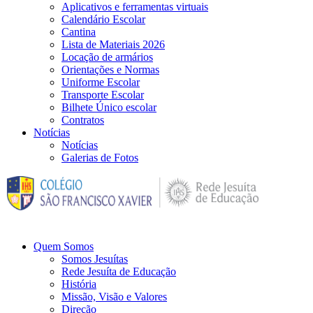
Aplicativos e ferramentas virtuais
Calendário Escolar
Cantina
Lista de Materiais 2026
Locação de armários
Orientações e Normas
Uniforme Escolar
Transporte Escolar
Bilhete Único escolar
Contratos
Notícias
Notícias
Galerias de Fotos
Quem Somos
Somos Jesuítas
Rede Jesuíta de Educação
História
Missão, Visão e Valores
Direção