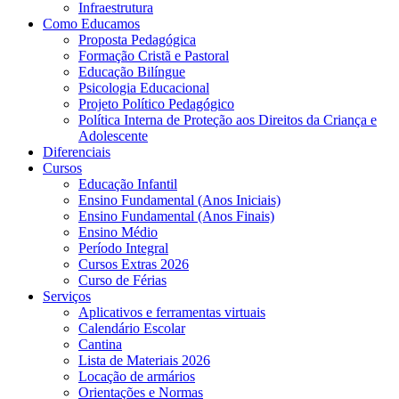
Infraestrutura
Como Educamos
Proposta Pedagógica
Formação Cristã e Pastoral
Educação Bilíngue
Psicologia Educacional
Projeto Político Pedagógico
Política Interna de Proteção aos Direitos da Criança e
Adolescente
Diferenciais
Cursos
Educação Infantil
Ensino Fundamental (Anos Iniciais)
Ensino Fundamental (Anos Finais)
Ensino Médio
Período Integral
Cursos Extras 2026
Curso de Férias
Serviços
Aplicativos e ferramentas virtuais
Calendário Escolar
Cantina
Lista de Materiais 2026
Locação de armários
Orientações e Normas