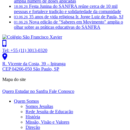
amplia número de doses aplicadas
Festa Junina do SANFRA reúne cerca de 10 mil
18.06.26
pessoas e fortalece tradição e solidariedade da comunidade
35 anos de vida religiosa Ir. Jorge Luiz de Paula, SJ
03.06.26
Nova edição de "Saberes em Movimento" amplia o
01.06.26
olhar sobre as práticas educativas do SANFRA
Tel: +55 (11) 3013-0320
R. Vicente da Costa, 39 – Ipiranga
CEP 04266-050 São Paulo, SP
Mapa do site
Quero Estudar no Sanfra
Fale Conosco
Quem Somos
Somos Jesuítas
Rede Jesuíta de Educação
História
Missão, Visão e Valores
Direção