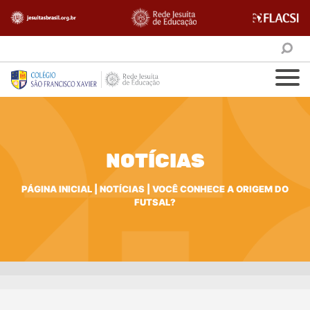
NOTÍCIAS
PÁGINA INICIAL
|
NOTÍCIAS
|
VOCÊ CONHECE A ORIGEM DO
FUTSAL?