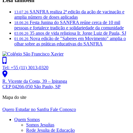
Leia também
SANFRA realiza 2ª edição da ação de vacinação e
13.07.26
amplia número de doses aplicadas
Festa Junina do SANFRA reúne cerca de 10 mil
18.06.26
pessoas e fortalece tradição e solidariedade da comunidade
35 anos de vida religiosa Ir. Jorge Luiz de Paula, SJ
03.06.26
Nova edição de "Saberes em Movimento" amplia o
01.06.26
olhar sobre as práticas educativas do SANFRA
Tel: +55 (11) 3013-0320
R. Vicente da Costa, 39 – Ipiranga
CEP 04266-050 São Paulo, SP
Mapa do site
Quero Estudar no Sanfra
Fale Conosco
Quem Somos
Somos Jesuítas
Rede Jesuíta de Educação