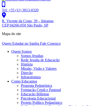
Tel: +55 (11) 3013-0320
R. Vicente da Costa, 39 – Ipiranga
CEP 04266-050 São Paulo, SP
Mapa do site
Quero Estudar no Sanfra
Fale Conosco
Quem Somos
Somos Jesuítas
Rede Jesuíta de Educação
História
Missão, Visão e Valores
Direção
Infraestrutura
Como Educamos
Proposta Pedagógica
Formação Cristã e Pastoral
Educação Bilíngue
Psicologia Educacional
Projeto Político Pedagógico