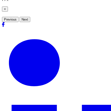
‹
›
×
×
Previous
Next