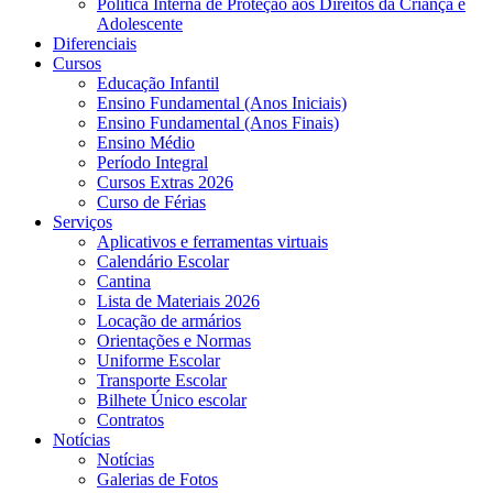
Política Interna de Proteção aos Direitos da Criança e
Adolescente
Diferenciais
Cursos
Educação Infantil
Ensino Fundamental (Anos Iniciais)
Ensino Fundamental (Anos Finais)
Ensino Médio
Período Integral
Cursos Extras 2026
Curso de Férias
Serviços
Aplicativos e ferramentas virtuais
Calendário Escolar
Cantina
Lista de Materiais 2026
Locação de armários
Orientações e Normas
Uniforme Escolar
Transporte Escolar
Bilhete Único escolar
Contratos
Notícias
Notícias
Galerias de Fotos