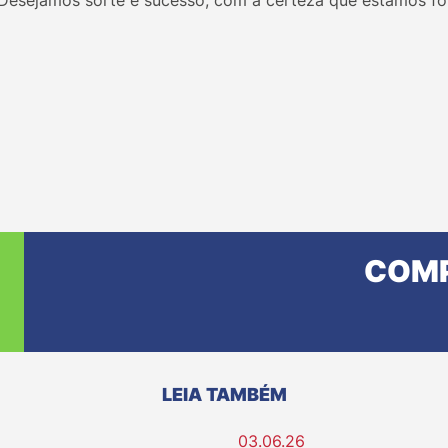
. Desejamos sorte e sucesso, com a certeza que estamos 
COMP
LEIA TAMBÉM
03.06.26