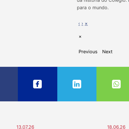
da história do Colégio
para o mundo.
‹
›
×
×
Previous
Next
13.07.26
18.06.26