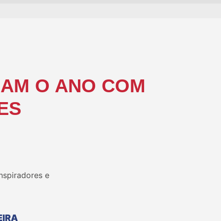
HAM O ANO COM
ES
nspiradores e
EIRA