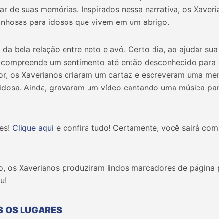
ar de suas memórias. Inspirados nessa narrativa, os Xaver
inhosas para idosos que vivem em um abrigo.
a da bela relação entre neto e avó. Certo dia, ao ajudar su
e compreende um sentimento até então desconhecido para 
mor, os Xaverianos criaram um cartaz e escreveram uma me
 idosa. Ainda, gravaram um vídeo cantando uma música p
tes!
Clique aqui
e confira tudo! Certamente, você sairá com
.
, os Xaverianos produziram lindos marcadores de página pa
u!
S OS LUGARES