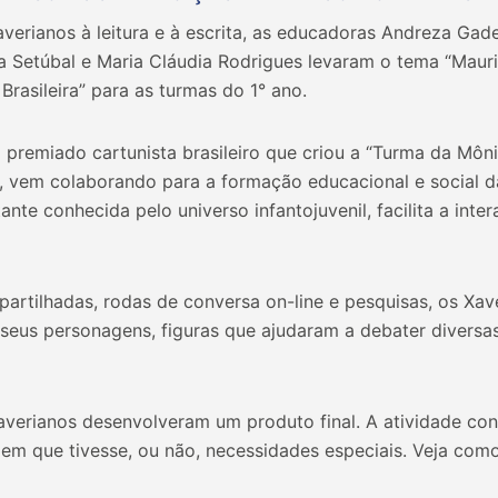
averianos à leitura e à escrita, as educadoras Andreza Gade
la Setúbal e Maria Cláudia Rodrigues levaram o tema “Maur
Brasileira” para as turmas do 1° ano.
premiado cartunista brasileiro que criou a “Turma da Môni
s, vem colaborando para a formação educacional e social 
nte conhecida pelo universo infantojuvenil, facilita a inte
mpartilhadas, rodas de conversa on-line e pesquisas, os X
e seus personagens, figuras que ajudaram a debater divers
verianos desenvolveram um produto final. A atividade cons
m que tivesse, ou não, necessidades especiais. Veja como