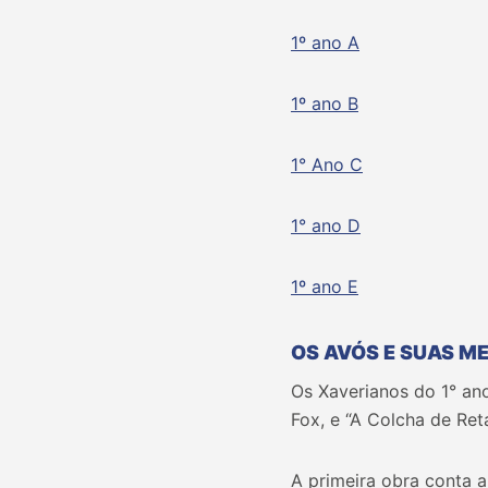
1º ano A
1º ano B
1° Ano C
1° ano D
1º ano E
OS AVÓS E SUAS M
Os Xaverianos do 1° ano
Fox, e “A Colcha de Reta
A primeira obra conta 