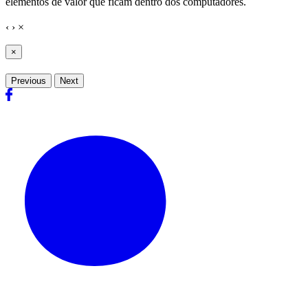
elementos de valor que ficam dentro dos computadores.
‹
›
×
×
Previous
Next