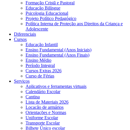
Formação Cristã e Pastoral
Educação Bilíngue
Psicologia Educacional
Projeto Político Pedagógico
Política Interna de Proteção aos Direitos da Criança e
Adolescente
Diferenciais
Cursos
Educação Infantil
Ensino Fundamental (Anos Iniciais)
Ensino Fundamental (Anos Finais)
Ensino Médio
Período Integral
Cursos Extras 2026
Curso de Férias
Serviços
Aplicativos e ferramentas virtuais
Calendário Escolar
Cantina
Lista de Materiais 2026
Locação de armários
Orientações e Normas
Uniforme Escolar
Transporte Escolar
Bilhete Único escolar