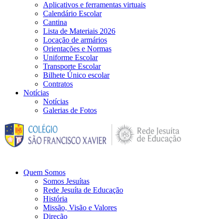
Aplicativos e ferramentas virtuais
Calendário Escolar
Cantina
Lista de Materiais 2026
Locação de armários
Orientações e Normas
Uniforme Escolar
Transporte Escolar
Bilhete Único escolar
Contratos
Notícias
Notícias
Galerias de Fotos
Quem Somos
Somos Jesuítas
Rede Jesuíta de Educação
História
Missão, Visão e Valores
Direção