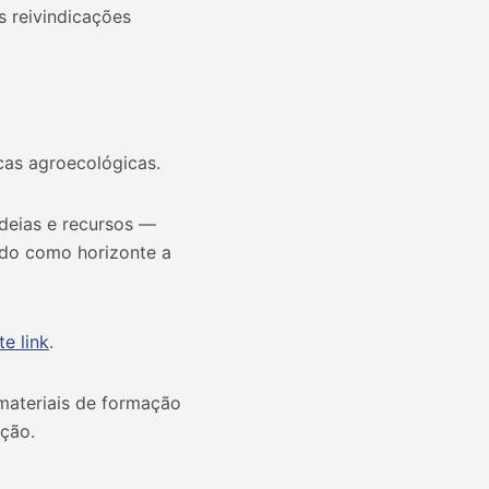
s reivindicações
cas agroecológicas.
deias e recursos —
do como horizonte a
e link
.
materiais de formação
ação.