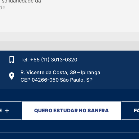
e solidariedade da
de
Tel: +55 (11) 3013-0320
R. Vicente da Costa, 39 – Ipiranga
CEP 04266-050 São Paulo, SP
E
QUERO ESTUDAR NO SANFRA
F