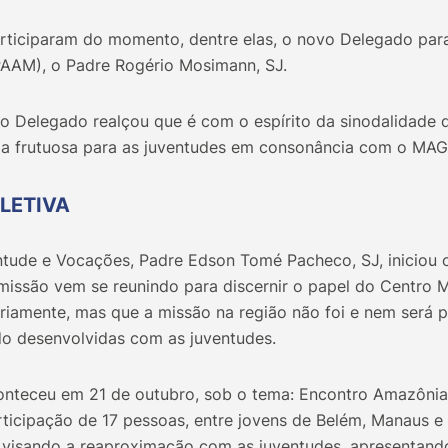
rticiparam do momento, dentre elas, o novo Delegado para
AAM), o Padre Rogério Mosimann, SJ.
o Delegado realçou que é com o espírito da sinodalidade
a frutuosa para as juventudes em consonância com o MAGIS
LETIVA
ntude e Vocações, Padre Edson Tomé Pacheco, SJ, iniciou
issão vem se reunindo para discernir o papel do Centro 
iamente, mas que a missão na região não foi e nem será p
o desenvolvidas com as juventudes.
onteceu em 21 de outubro, sob o tema: Encontro Amazônia: 
rticipação de 17 pessoas, entre jovens de Belém, Manaus e
visando a reaproximação com as juventudes, apresentando 