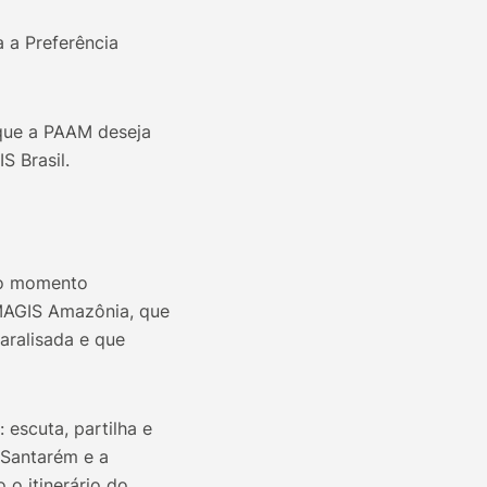
 a Preferência
 que a PAAM deseja
 Brasil.
 o momento
MAGIS Amazônia, que
aralisada e que
escuta, partilha e
 Santarém e a
o itinerário do