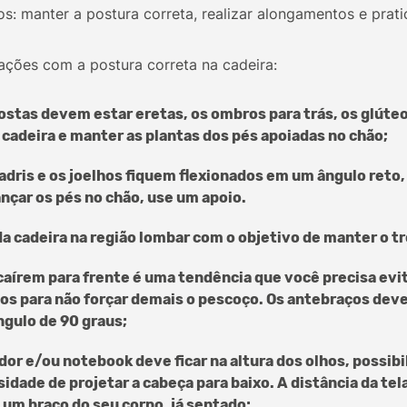
s: manter a postura correta, realizar alongamentos e pratic
ções com a postura correta na cadeira:
costas devem estar eretas, os ombros para trás, os glúte
 cadeira e manter as plantas dos pés apoiadas no chão;
uadris e os joelhos fiquem flexionados em um ângulo reto
ançar os pés no chão, use um apoio.
a cadeira na região lombar com o objetivo de manter o t
caírem para frente é uma tendência que você precisa evi
dos para não forçar demais o pescoço. Os antebraços dev
ngulo de 90 graus;
or e/ou notebook deve ficar na altura dos olhos, possib
idade de projetar a cabeça para baixo. A distância da tel
m braço do seu corpo, já sentado;