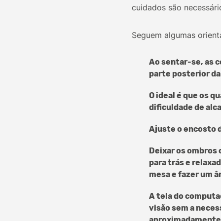
cuidados são necessário
Seguem algumas orienta
Ao sentar-se, as 
parte posterior da
O ideal é que os q
dificuldade de alc
Ajuste o encosto d
Deixar os ombros 
para trás e relaxa
mesa e fazer um â
A tela do computad
visão sem a necess
aproximadamente u