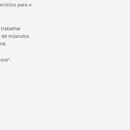
ercícios para o
trabalhar
o de músculos
al.
ore”: