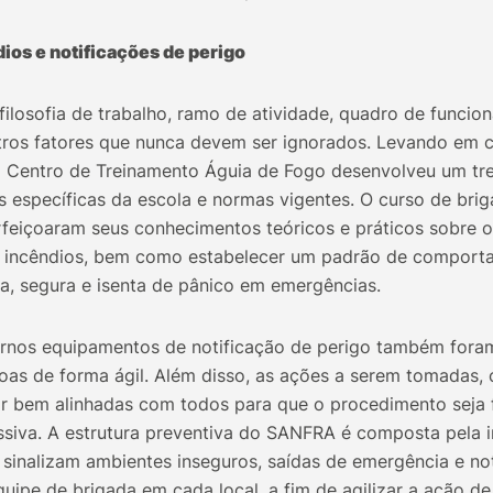
ios e notificações de perigo
losofia de trabalho, ramo de atividade, quadro de funcioná
utros fatores que nunca devem ser ignorados. Levando em 
 Centro de Treinamento Águia de Fogo desenvolveu um tr
s específicas da escola e normas vigentes. O curso de bri
feiçoaram seus conhecimentos teóricos e práticos sobre os
 incêndios, bem como estabelecer um padrão de comport
a, segura e isenta de pânico em emergências.
nos equipamentos de notificação de perigo também foram 
soas de forma ágil. Além disso, as ações a serem tomadas,
ar bem alinhadas com todos para que o procedimento seja 
siva. A estrutura preventiva do SANFRA é composta pela i
 sinalizam ambientes inseguros, saídas de emergência e not
uipe de brigada em cada local, a fim de agilizar a ação d