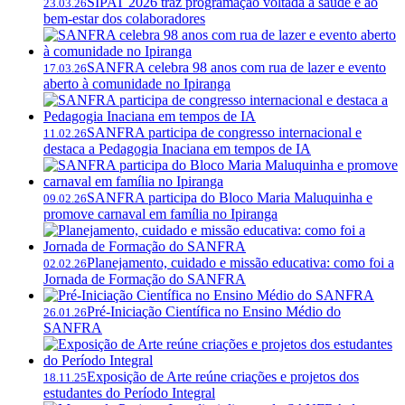
SIPAT 2026 traz programação voltada à saúde e ao
23.03.26
bem-estar dos colaboradores
SANFRA celebra 98 anos com rua de lazer e evento
17.03.26
aberto à comunidade no Ipiranga
SANFRA participa de congresso internacional e
11.02.26
destaca a Pedagogia Inaciana em tempos de IA
SANFRA participa do Bloco Maria Maluquinha e
09.02.26
promove carnaval em família no Ipiranga
Planejamento, cuidado e missão educativa: como foi a
02.02.26
Jornada de Formação do SANFRA
Pré-Iniciação Científica no Ensino Médio do
26.01.26
SANFRA
Exposição de Arte reúne criações e projetos dos
18.11.25
estudantes do Período Integral