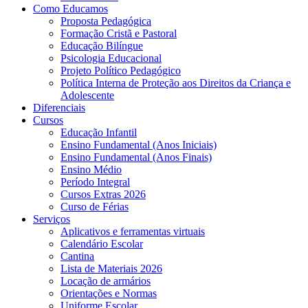
Como Educamos
Proposta Pedagógica
Formação Cristã e Pastoral
Educação Bilíngue
Psicologia Educacional
Projeto Político Pedagógico
Política Interna de Proteção aos Direitos da Criança e
Adolescente
Diferenciais
Cursos
Educação Infantil
Ensino Fundamental (Anos Iniciais)
Ensino Fundamental (Anos Finais)
Ensino Médio
Período Integral
Cursos Extras 2026
Curso de Férias
Serviços
Aplicativos e ferramentas virtuais
Calendário Escolar
Cantina
Lista de Materiais 2026
Locação de armários
Orientações e Normas
Uniforme Escolar