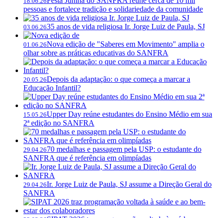
Festa Junina do SANFRA reúne cerca de 10 mil
18.06.26
pessoas e fortalece tradição e solidariedade da comunidade
35 anos de vida religiosa Ir. Jorge Luiz de Paula, SJ
03.06.26
Nova edição de "Saberes em Movimento" amplia o
01.06.26
olhar sobre as práticas educativas do SANFRA
Depois da adaptação: o que começa a marcar a
20.05.26
Educação Infantil?
Upper Day reúne estudantes do Ensino Médio em sua
15.05.26
2ª edição no SANFRA
70 medalhas e passagem pela USP: o estudante do
29.04.26
SANFRA que é referência em olimpíadas
Ir. Jorge Luiz de Paula, SJ assume a Direção Geral do
29.04.26
SANFRA