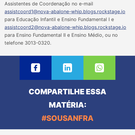
Assistentes de Coordenação no e-mail
assistcoord1@nova-abalone-whip.blogs.rockstage.io
para Educação Infantil e Ensino Fundamental I e
assistcoord2@nova-abalone-whip.blogs.rockstage.io
para Ensino Fundamental II e Ensino Médio, ou no
telefone 3013-0320.
COMPARTILHE ESSA
MATÉRIA:
#SOUSANFRA