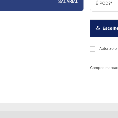
SALARIAL
É PCD?*
Escolh
Autorizo o
Campos marcado