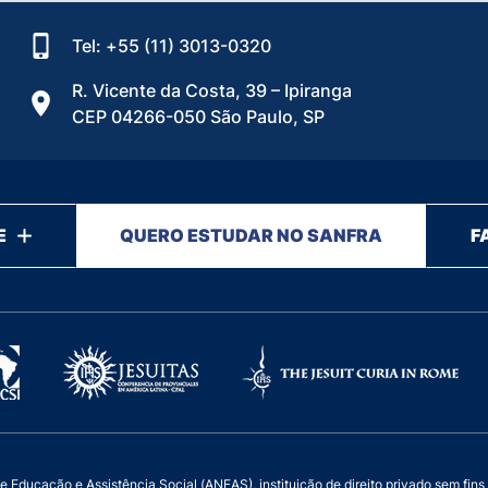
Tel: +55 (11) 3013-0320
R. Vicente da Costa, 39 – Ipiranga
CEP 04266-050 São Paulo, SP
E
QUERO ESTUDAR NO SANFRA
F
ucação e Assistência Social (ANEAS), instituição de direito privado sem fins luc