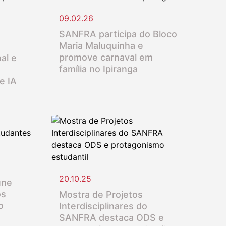
09.02.26
SANFRA participa do Bloco
Maria Maluquinha e
promove carnaval em
al e
família no Ipiranga
e IA
20.10.25
úne
os
Mostra de Projetos
o
Interdisciplinares do
SANFRA destaca ODS e