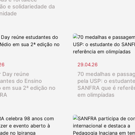
ção e solidariedade da
nidade
26
29.04.26
 Day reúne
70 medalhas e passa
antes do Ensino
pela USP: o estudant
 em sua 2ª edição no
SANFRA que é referê
RA
em olimpíadas