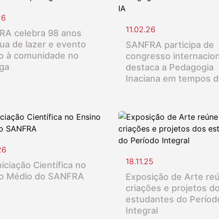
26
11.02.26
A celebra 98 anos
ua de lazer e evento
SANFRA participa de
o à comunidade no
congresso internacion
nga
destaca a Pedagogia
Inaciana em tempos d
26
18.11.25
iciação Científica no
o Médio do SANFRA
Exposição de Arte re
criações e projetos d
estudantes do Períod
Integral