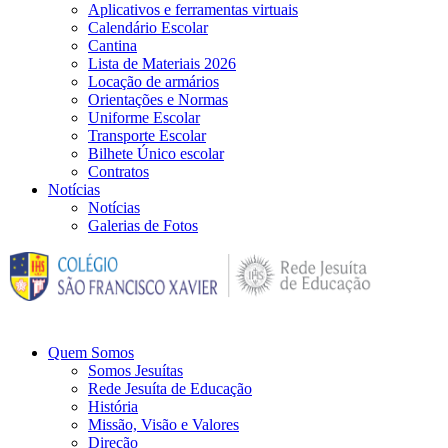
Aplicativos e ferramentas virtuais
Calendário Escolar
Cantina
Lista de Materiais 2026
Locação de armários
Orientações e Normas
Uniforme Escolar
Transporte Escolar
Bilhete Único escolar
Contratos
Notícias
Notícias
Galerias de Fotos
Quem Somos
Somos Jesuítas
Rede Jesuíta de Educação
História
Missão, Visão e Valores
Direção