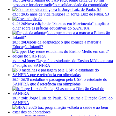
Festa Junina do SANFRA reúne cerca de 10 mil
18.06.26
pessoas e fortalece tradição e solidariedade da comunidade
35 anos de vida religiosa Ir. Jorge Luiz de Paula, SJ
03.06.26
Nova edição de "Saberes em Movimento" amplia o
01.06.26
olhar sobre as práticas educativas do SANFRA
Depois da adaptação: o que começa a marcar a
20.05.26
Educação Infantil?
Upper Day reúne estudantes do Ensino Médio em sua
15.05.26
2ª edição no SANFRA
70 medalhas e passagem pela USP: o estudante do
29.04.26
SANFRA que é referência em olimpíadas
Ir. Jorge Luiz de Paula, SJ assume a Direção Geral do
29.04.26
SANFRA