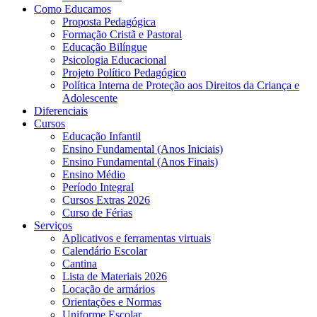
Como Educamos
Proposta Pedagógica
Formação Cristã e Pastoral
Educação Bilíngue
Psicologia Educacional
Projeto Político Pedagógico
Política Interna de Proteção aos Direitos da Criança e
Adolescente
Diferenciais
Cursos
Educação Infantil
Ensino Fundamental (Anos Iniciais)
Ensino Fundamental (Anos Finais)
Ensino Médio
Período Integral
Cursos Extras 2026
Curso de Férias
Serviços
Aplicativos e ferramentas virtuais
Calendário Escolar
Cantina
Lista de Materiais 2026
Locação de armários
Orientações e Normas
Uniforme Escolar