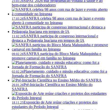
SIPAT 2026 traz programação voltada à saúde e ao
23.03.26
bem-estar dos colaboradores
SANFRA celebra 98 anos com rua de lazer e evento
17.03.26
aberto à comunidade no Ipiranga
SANFRA participa de congresso internacional e
11.02.26
destaca a Pedagogia Inaciana em tempos de IA
SANFRA participa do Bloco Maria Maluquinha e
09.02.26
promove carnaval em família no Ipiranga
Planejamento, cuidado e missão educativa: como foi a
02.02.26
Jornada de Formação do SANFRA
Pré-Iniciação Científica no Ensino Médio do
26.01.26
SANFRA
Exposição de Arte reúne criações e projetos dos
18.11.25
estudantes do Período Integral