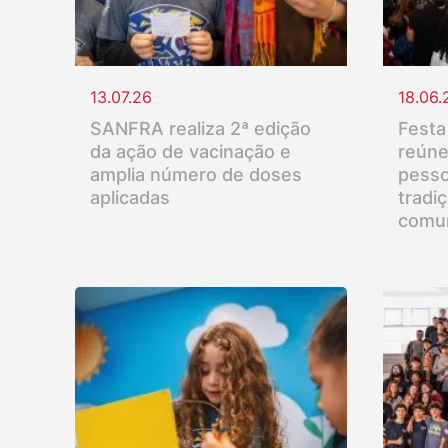
13.07.26
18.06.
SANFRA realiza 2ª edição
Festa
da ação de vacinação e
reúne
amplia número de doses
pesso
aplicadas
tradi
comu