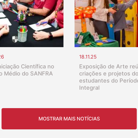
26
18.11.25
iciação Científica no
Exposição de Arte re
o Médio do SANFRA
criações e projetos d
estudantes do Períod
Integral
MOSTRAR MAIS NOTÍCIAS