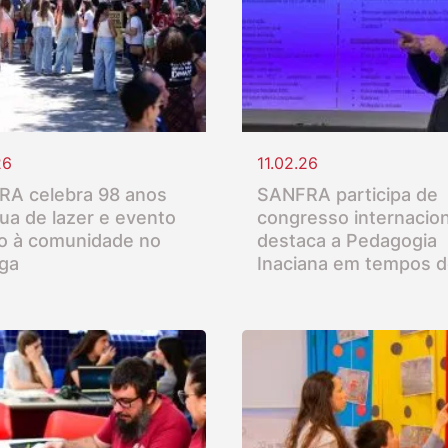
26
11.02.26
A celebra 98 anos
SANFRA participa de
ua de lazer e evento
congresso internacion
o à comunidade no
destaca a Pedagogia
nga
Inaciana em tempos d