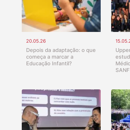
20.05.26
15.05.
Depois da adaptação: o que
Upper
começa a marcar a
estud
Educação Infantil?
Médio
SANF