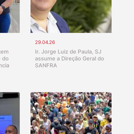
29.04.26
gem
Ir. Jorge Luiz de Paula, SJ
e do
assume a Direção Geral do
ncia
SANFRA