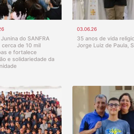
26
03.06.26
 Junina do SANFRA
35 anos de vida religio
 cerca de 10 mil
Jorge Luiz de Paula, 
as e fortalece
ção e solidariedade da
nidade