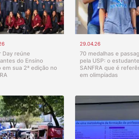
26
29.04.26
 Day reúne
70 medalhas e passa
antes do Ensino
pela USP: o estudant
 em sua 2ª edição no
SANFRA que é referê
RA
em olimpíadas