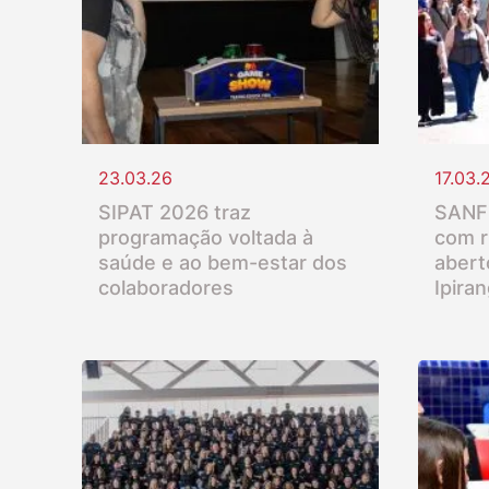
23.03.26
17.03.
SIPAT 2026 traz
SANFR
programação voltada à
com r
saúde e ao bem-estar dos
abert
colaboradores
Ipira