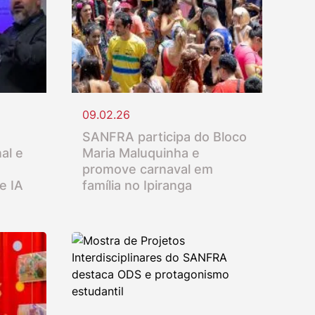
09.02.26
SANFRA participa do Bloco
al e
Maria Maluquinha e
promove carnaval em
e IA
família no Ipiranga