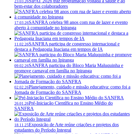
SIPAT 2026 traz programação voltada à saúde e ao
23.03.26
bem-estar dos colaboradores
SANFRA celebra 98 anos com rua de lazer e evento
17.03.26
aberto à comunidade no Ipiranga
SANFRA participa de congresso internacional e
11.02.26
destaca a Pedagogia Inaciana em tempos de IA
SANFRA participa do Bloco Maria Maluquinha e
09.02.26
promove carnaval em família no Ipiranga
Planejamento, cuidado e missão educativa: como foi a
02.02.26
Jornada de Formação do SANFRA
Pré-Iniciação Científica no Ensino Médio do
26.01.26
SANFRA
Exposição de Arte reúne criações e projetos dos
18.11.25
estudantes do Período Integral