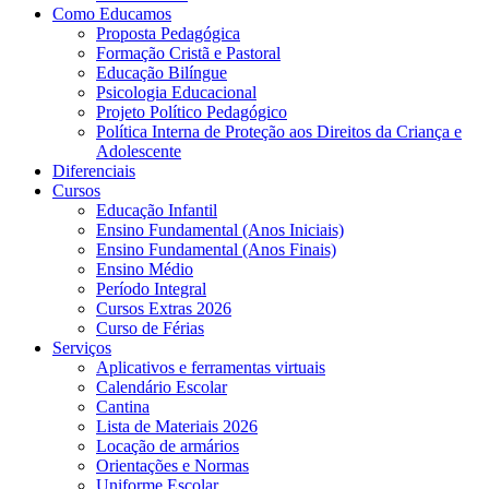
Como Educamos
Proposta Pedagógica
Formação Cristã e Pastoral
Educação Bilíngue
Psicologia Educacional
Projeto Político Pedagógico
Política Interna de Proteção aos Direitos da Criança e
Adolescente
Diferenciais
Cursos
Educação Infantil
Ensino Fundamental (Anos Iniciais)
Ensino Fundamental (Anos Finais)
Ensino Médio
Período Integral
Cursos Extras 2026
Curso de Férias
Serviços
Aplicativos e ferramentas virtuais
Calendário Escolar
Cantina
Lista de Materiais 2026
Locação de armários
Orientações e Normas
Uniforme Escolar