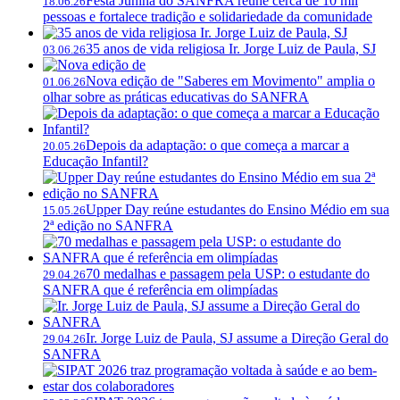
Festa Junina do SANFRA reúne cerca de 10 mil
18.06.26
pessoas e fortalece tradição e solidariedade da comunidade
35 anos de vida religiosa Ir. Jorge Luiz de Paula, SJ
03.06.26
Nova edição de "Saberes em Movimento" amplia o
01.06.26
olhar sobre as práticas educativas do SANFRA
Depois da adaptação: o que começa a marcar a
20.05.26
Educação Infantil?
Upper Day reúne estudantes do Ensino Médio em sua
15.05.26
2ª edição no SANFRA
70 medalhas e passagem pela USP: o estudante do
29.04.26
SANFRA que é referência em olimpíadas
Ir. Jorge Luiz de Paula, SJ assume a Direção Geral do
29.04.26
SANFRA