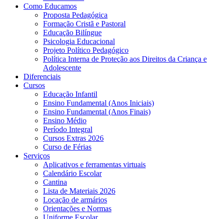
Como Educamos
Proposta Pedagógica
Formação Cristã e Pastoral
Educação Bilíngue
Psicologia Educacional
Projeto Político Pedagógico
Política Interna de Proteção aos Direitos da Criança e
Adolescente
Diferenciais
Cursos
Educação Infantil
Ensino Fundamental (Anos Iniciais)
Ensino Fundamental (Anos Finais)
Ensino Médio
Período Integral
Cursos Extras 2026
Curso de Férias
Serviços
Aplicativos e ferramentas virtuais
Calendário Escolar
Cantina
Lista de Materiais 2026
Locação de armários
Orientações e Normas
Uniforme Escolar