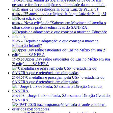
Festa Junina do SANFRA reúne cerca de 10 mil
18.06.26
pessoas e fortalece tradição e solidariedade da comunidade
35 anos de vida religiosa Ir. Jorge Luiz de Paula, SJ
03.06.26
Nova edição de "Saberes em Movimento" amplia o
01.06.26
olhar sobre as práticas educativas do SANFRA
Depois da adaptação: o que começa a marcar a
20.05.26
Educação Infantil?
Upper Day reúne estudantes do Ensino Médio em sua
15.05.26
2ª edição no SANFRA
70 medalhas e passagem pela USP: o estudante do
29.04.26
SANFRA que é referência em olimpíadas
Ir. Jorge Luiz de Paula, SJ assume a Direção Geral do
29.04.26
SANFRA