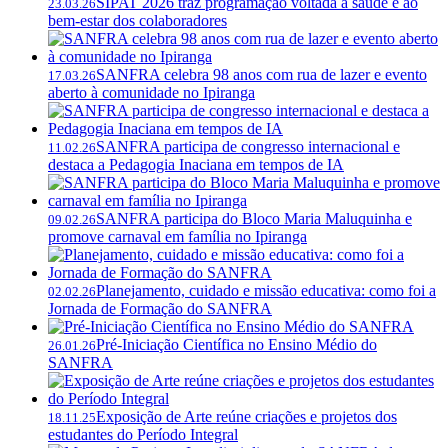
SIPAT 2026 traz programação voltada à saúde e ao
23.03.26
bem-estar dos colaboradores
SANFRA celebra 98 anos com rua de lazer e evento
17.03.26
aberto à comunidade no Ipiranga
SANFRA participa de congresso internacional e
11.02.26
destaca a Pedagogia Inaciana em tempos de IA
SANFRA participa do Bloco Maria Maluquinha e
09.02.26
promove carnaval em família no Ipiranga
Planejamento, cuidado e missão educativa: como foi a
02.02.26
Jornada de Formação do SANFRA
Pré-Iniciação Científica no Ensino Médio do
26.01.26
SANFRA
Exposição de Arte reúne criações e projetos dos
18.11.25
estudantes do Período Integral