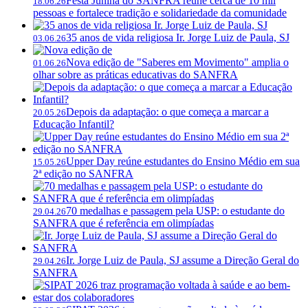
Festa Junina do SANFRA reúne cerca de 10 mil
18.06.26
pessoas e fortalece tradição e solidariedade da comunidade
35 anos de vida religiosa Ir. Jorge Luiz de Paula, SJ
03.06.26
Nova edição de "Saberes em Movimento" amplia o
01.06.26
olhar sobre as práticas educativas do SANFRA
Depois da adaptação: o que começa a marcar a
20.05.26
Educação Infantil?
Upper Day reúne estudantes do Ensino Médio em sua
15.05.26
2ª edição no SANFRA
70 medalhas e passagem pela USP: o estudante do
29.04.26
SANFRA que é referência em olimpíadas
Ir. Jorge Luiz de Paula, SJ assume a Direção Geral do
29.04.26
SANFRA