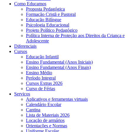
Como Educamos
Proposta Pedagógica
Formação Cristã e Pastoral
Educação Bilíngue
Psicologia Educacional
Projeto Político Pedagógico
Política Interna de Proteção aos Direitos da Criança e
Adolescente
Diferenciais
Cursos
Educação Infantil
Ensino Fundamental (Anos Iniciais)
Ensino Fundamental (Anos Finais)
Ensino Médio
Período Integral
Cursos Extras 2026
Curso de Férias
Serviços
Aplicativos e ferramentas virtuais
Calendário Escolar
Cantina
Lista de Materiais 2026
Locação de armários
Orientações e Normas
Uniforme Escolar