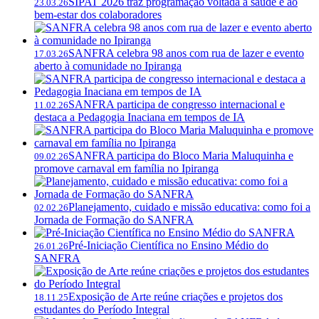
SIPAT 2026 traz programação voltada à saúde e ao
23.03.26
bem-estar dos colaboradores
SANFRA celebra 98 anos com rua de lazer e evento
17.03.26
aberto à comunidade no Ipiranga
SANFRA participa de congresso internacional e
11.02.26
destaca a Pedagogia Inaciana em tempos de IA
SANFRA participa do Bloco Maria Maluquinha e
09.02.26
promove carnaval em família no Ipiranga
Planejamento, cuidado e missão educativa: como foi a
02.02.26
Jornada de Formação do SANFRA
Pré-Iniciação Científica no Ensino Médio do
26.01.26
SANFRA
Exposição de Arte reúne criações e projetos dos
18.11.25
estudantes do Período Integral